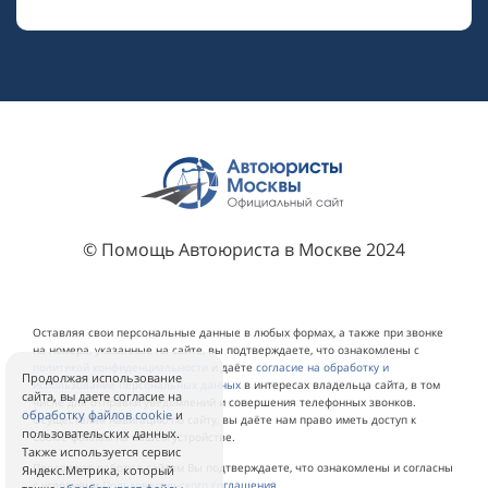
© Помощь Автоюриста в Москве 2024
Оставляя свои персональные данные в любых формах, а также при звонке
на номера, указанные на сайте, вы подтверждаете, что ознакомлены с
политикой конфиденциальности
и даёте
согласие на обработку и
Продолжая использование
использование персональных данных
в интересах владельца сайта, в том
сайта, вы даете согласие на
числе для отправки уведомлений и совершения телефонных звонков.
обработку файлов cookie
и
Осуществляя навигацию по сайту, вы даёте нам право иметь доступ к
пользовательских данных.
Cookie-файлам на вашем устройстве.
Также используется сервис
Продолжая работу с сайтом Вы подтверждаете, что ознакомлены и согласны
Яндекс.Метрика, который
с условиями
Пользовательского соглашения